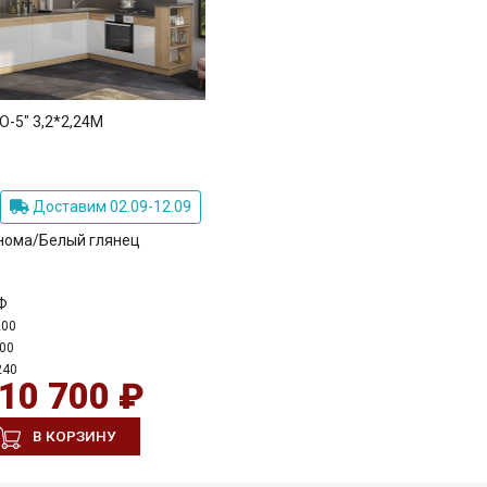
-5" 3,2*2,24М
Доставим 02.09-12.09
нома/Белый глянец
Ф
200
00
240
10 700 ₽
В КОРЗИНУ